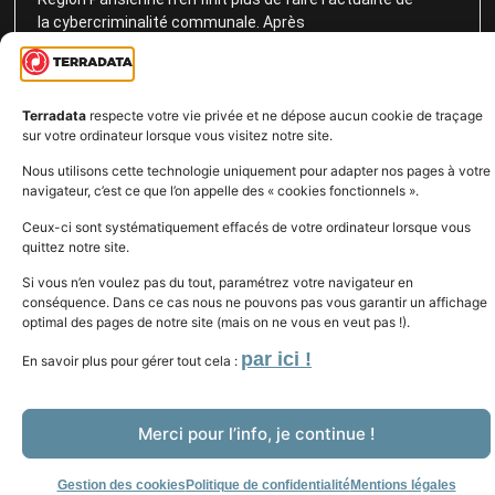
la cybercriminalité communale. Après
Read more >
Terradata
respecte votre vie privée et ne dépose aucun cookie de traçage
sur votre ordinateur lorsque vous visitez notre site.
Nous utilisons cette technologie uniquement pour adapter nos pages à votre
navigateur, c’est ce que l’on appelle des « cookies fonctionnels ».
Ceux-ci sont systématiquement effacés de votre ordinateur lorsque vous
quittez notre site.
Si vous n’en voulez pas du tout, paramétrez votre navigateur en
Téléphone
conséquence. Dans ce cas nous ne pouvons pas vous garantir un affichage
optimal des pages de notre site (mais on ne vous en veut pas !).
par ici !
En savoir plus pour gérer tout cela :
© 2025-2026 Tous droits réservés -
Terradata.
Design by Studio Web
Merci pour l’info, je continue !
Gestion des cookies
Politique de confidentialité
Mentions légales